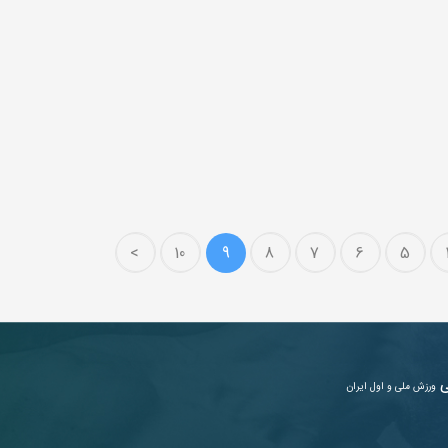
>
10
9
8
7
6
5
ی
ورزش ملی و اول ایران