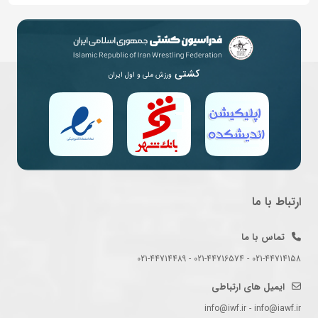
کشتی
ورزش ملی و اول ایران
ارتباط با ما
تماس با ما
021-44714158 - 021-44716574 - 021-44714489
ایمیل های ارتباطی
info@iwf.ir - info@iawf.ir