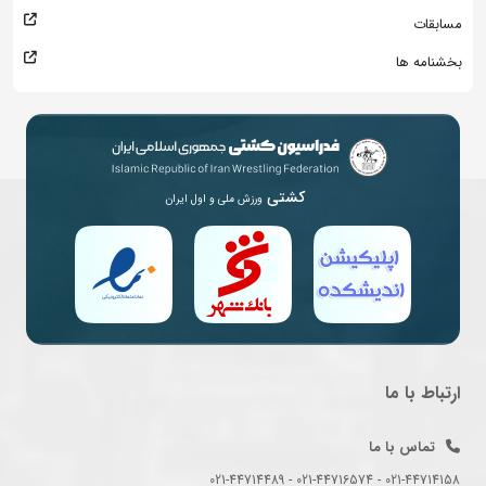
مسابقات
بخشنامه ها
کشتی
ورزش ملی و اول ایران
ارتباط با ما
تماس با ما
021-44714158 - 021-44716574 - 021-44714489