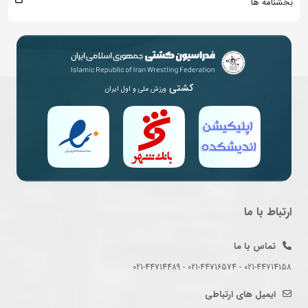
بخشنامه ها
کشتی
ورزش ملی و اول ایران
ارتباط با ما
تماس با ما
021-44714158 - 021-44716574 - 021-44714489
ایمیل های ارتباطی