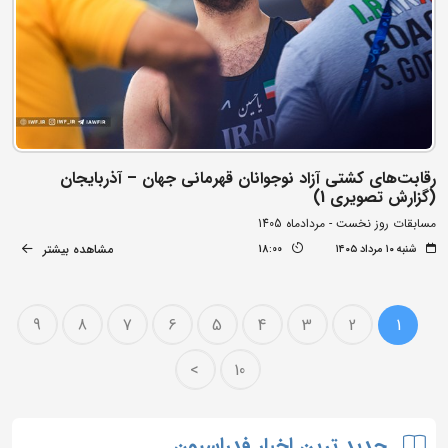
رقابت‌های کشتی آزاد نوجوانان قهرمانی جهان – آذربایجان
(گزارش تصویری 1)
مسابقات روز نخست - مردادماه 1405
مشاهده بیشتر
شنبه ۱۰ مرداد ۱۴۰۵
18:00
9
8
7
6
5
4
3
2
1
>
10
جدید ترین اخبار فدراسیون