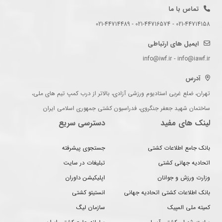
تماس با ما
021-44714158 - 021-44716574 - 021-44714489
ایمیل های ارتباطی
info@iwf.ir - info@iawf.ir
آدرس
تهران، ضلع غربی استادیوم ورزشی آزادی، بالاتر از درب کمپ تیم های ملی،
ساختمان شهید جعفر جنگروی، فدراسیون کشتی جمهوری اسلامی ایران
لینک های مفید
دسترسی سریع
بانک جامع اطلاعات کشتی
جستجوی پیشرفته
اتحادیه جهانی کشتی
تبلیغات در سایت
وزارت ورزش و جوانان
اپلیکیشن داوران
بانک اطلاعات کشتی اتحادیه جهانی
انستیتو کشتی
کمیته ملی المپیک
سازمان لیگ