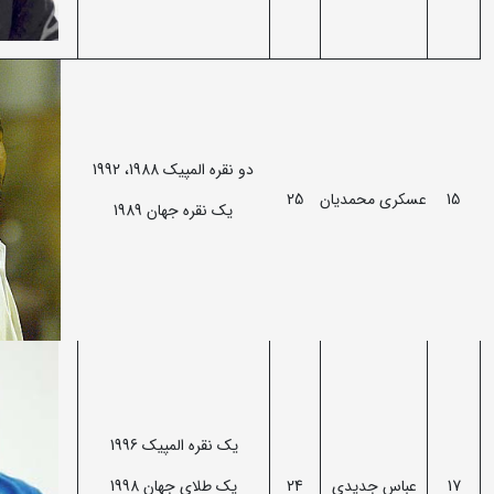
دو نقره المپیک 1988، 1992
15
عسکری محمدیان
25
یک نقره جهان 1989
یک نقره المپیک 1996
17
عباس جدیدی
24
یک طلای جهان 1998