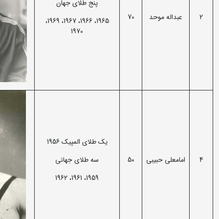
پنج طلای جهان
2
عبداله موحد
70
1965، 1966، 1967، 1969،
1970
یک طلای المپیک 1956
4
امامعلی حبیبی
50
سه طلای جهانی
1959، 1961، 1962