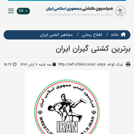
EN
خانه
اطلاع رسانی
مشاهير كشتي ايران
برترین کشتی گیران ایران
لینک کوتاه:
http://iwf.ir/lnks/1885/-.aspx
سه شنبه ۸ آبان ۱۳۸۶
15:26