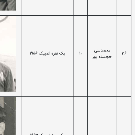
محمدعلی
36
10
یک نقره المپیک 1956
خجسته پور