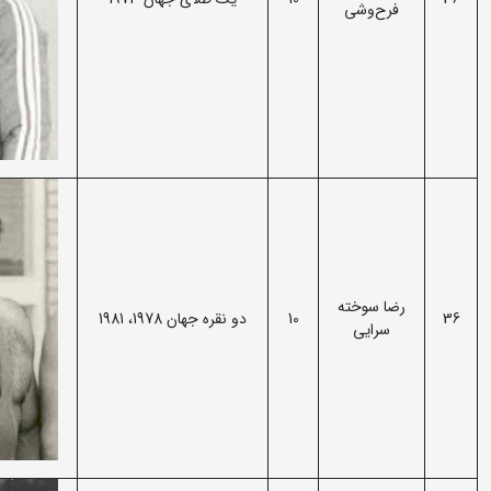
فرح‌وشی
رضا سوخته
36
10
دو نقره جهان 1978، 1981
سرایی