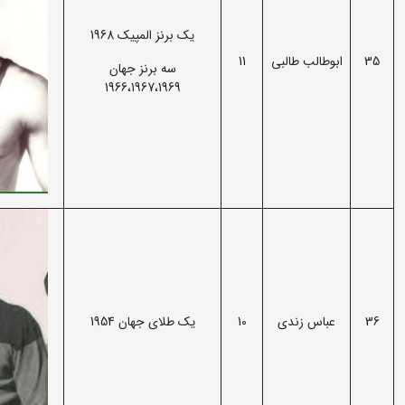
یک برنز المپیک 1968
35
ابوطالب طالبی
11
سه برنز جهان
1966،1967،1969
36
عباس زندی
10
یک طلای جهان 1954