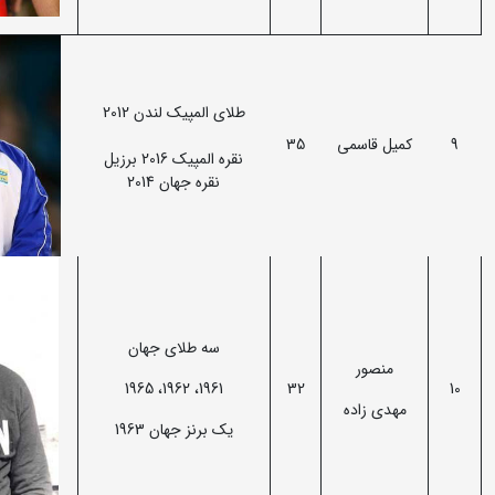
طلای المپیک لندن 2012
9
کمیل قاسمی
35
نقره المپیک 2016 برزیل
نقره جهان 2014
سه طلای جهان
منصور
1961، 1962، 1965
32
10
مهدی زاده
یک برنز جهان 1963