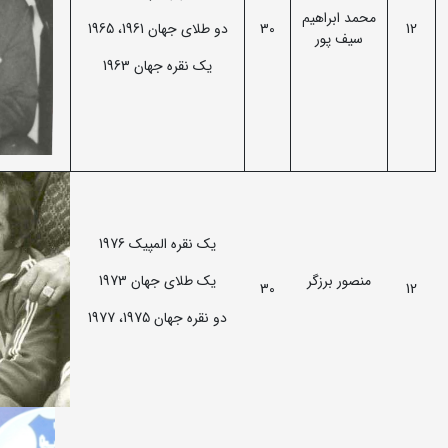
محمد ابراهیم
12
30
دو طلای جهان 1961، 1965
سیف پور
یک نقره جهان 1963
یک نقره المپیک 1976
منصور برزگر
یک طلای جهان 1973
30
12
دو نقره جهان 1975، 1977