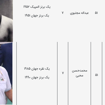
یک برنز المپیک 1952
51
عبداله‌ مجتبوی
7
یک برنز جهان 1951
یک نقره جهان 1985
محمد‌حسن
7
51
محبی
یک برنز جهان 1990