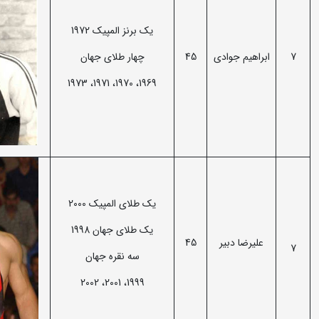
یک برنز المپیک 1972
7
ابراهیم جوادی
45
چهار طلای جهان
1969، 1970، 1971، 1973
یک طلای المپیک 2000
یک طلای جهان 1998
علیرضا دبیر
45
7
سه نقره جهان
1999، 2001، 2002