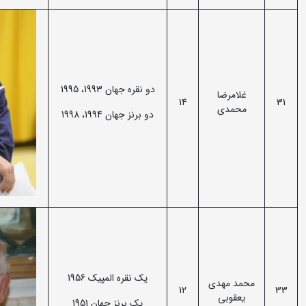
دو نقره جهان 1993، 1995
غلامرضا
14
31
محمدی
دو برنز جهان 1994، 1998
یک نقره المپیک 1956
محمد مهدی
12
33
یعقوبی
یک برنز جهان 1951