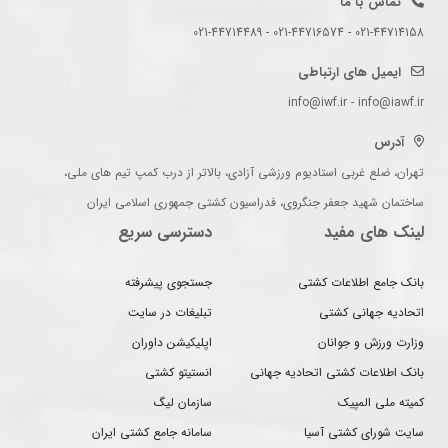
تماس با ما
021-44714158 - 021-44716574 - 021-44714489
ایمیل های ارتباطی
info@iwf.ir - info@iawf.ir
آدرس
تهران، ضلع غربی استادیوم ورزشی آزادی، بالاتر از درب کمپ تیم های ملی،
ساختمان شهید جعفر جنگروی، فدراسیون کشتی جمهوری اسلامی ایران
لینک های مفید
دسترسی سریع
بانک جامع اطلاعات کشتی
جستجوی پیشرفته
اتحادیه جهانی کشتی
تبلیغات در سایت
وزارت ورزش و جوانان
اپلیکیشن داوران
بانک اطلاعات کشتی اتحادیه جهانی
انستیتو کشتی
کمیته ملی المپیک
سازمان لیگ
سایت شورای کشتی آسیا
سامانه جامع کشتی ایران