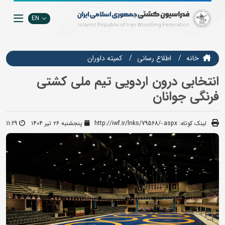
EN
خانه
اطلاع رسانی
کمیته داوران
انتخابی درون اردویی تیم ملی کشتی
فرنگی جوانان
لینک کوتاه:
http://iwf.ir/lnks/79568/-.aspx
پنجشنبه ۲۶ تیر ۱۴۰۴
11:29