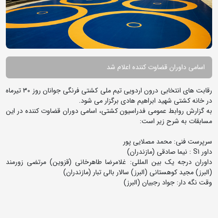
اسامی داوران قضاوت کننده اعلام شد
رقابت های انتخابی درون اردویی تیم ملی کشتی فرنگی جوانان روز 30 تیرماه
در خانه کشتی شهید ابراهیم هادی برگزار می شود.
به گزارش روابط عمومی فدراسیون کشتی، اسامی دوران قضاوت کننده در این
مسابقات به شرح زیر است:
سرپرست فنی: محمد مصلایی پور
داور S1 : نیما صادقی (مازندران)
داوران درجه یک بین المللی: غلامرضا طاهرخانی (قزوین) مرتضی زورمند
(البرز) مجید کوهستانی (البرز) سالار بالی تبار (مازندران)
وقت نگه دار: جواد رجبیان (البرز)