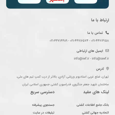
ارتباط با ما
تماس با ما
021-44714158 - 021-44716574 - 021-44714489
ایمیل های ارتباطی
info@iwf.ir - info@iawf.ir
آدرس
تهران، ضلع غربی استادیوم ورزشی آزادی، بالاتر از درب کمپ تیم های ملی،
ساختمان شهید جعفر جنگروی، فدراسیون کشتی جمهوری اسلامی ایران
لینک های مفید
دسترسی سریع
بانک جامع اطلاعات کشتی
جستجوی پیشرفته
اتحادیه جهانی کشتی
تبلیغات در سایت