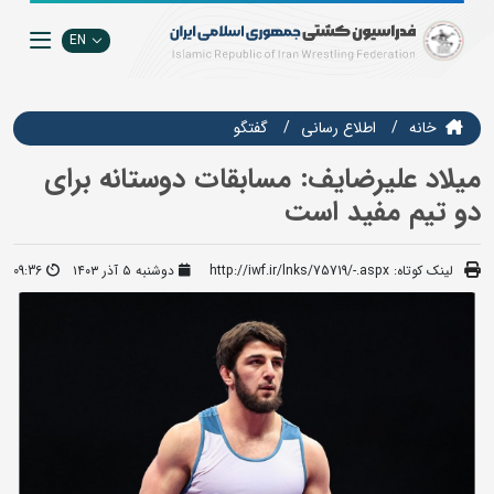
EN
خانه
اطلاع رسانی
گفتگو
میلاد علیرضایف: مسابقات دوستانه برای
دو تیم مفید است
لینک کوتاه:
http://iwf.ir/lnks/75719/-.aspx
دوشنبه ۵ آذر ۱۴۰۳
09:36