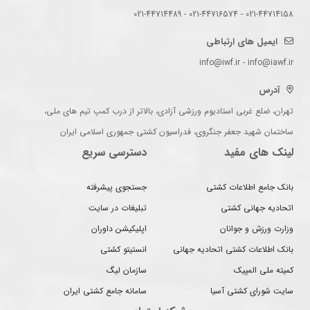
021-44714158 - 021-44716574 - 021-44714489
ایمیل های ارتباطی
info@iwf.ir - info@iawf.ir
آدرس
تهران، ضلع غربی استادیوم ورزشی آزادی، بالاتر از درب کمپ تیم های ملی،
ساختمان شهید جعفر جنگروی، فدراسیون کشتی جمهوری اسلامی ایران
لینک های مفید
دسترسی سریع
بانک جامع اطلاعات کشتی
جستجوی پیشرفته
اتحادیه جهانی کشتی
تبلیغات در سایت
وزارت ورزش و جوانان
اپلیکیشن داوران
بانک اطلاعات کشتی اتحادیه جهانی
انستیتو کشتی
کمیته ملی المپیک
سازمان لیگ
سایت شورای کشتی آسیا
سامانه جامع کشتی ایران