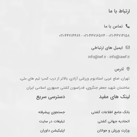
ارتباط با ما
تماس با ما
021-44714158 - 021-44716574 - 021-44714489
ایمیل های ارتباطی
info@iwf.ir - info@iawf.ir
آدرس
تهران، ضلع غربی استادیوم ورزشی آزادی، بالاتر از درب کمپ تیم های ملی،
ساختمان شهید جعفر جنگروی، فدراسیون کشتی جمهوری اسلامی ایران
لینک های مفید
دسترسی سریع
بانک جامع اطلاعات کشتی
جستجوی پیشرفته
اتحادیه جهانی کشتی
تبلیغات در سایت
وزارت ورزش و جوانان
اپلیکیشن داوران