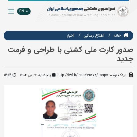
EN
خانه
اطلاع رسانی
اخبار
صدور کارت ملی کشتی با طراحی و فرمت
جدید
لینک کوتاه:
http://iwf.ir/lnks/79572/-.aspx
پنجشنبه ۲۶ تیر ۱۴۰۴
13:13