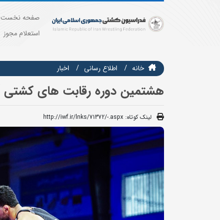
صفحه نخست
استعلام مجوز
خانه
اطلاع رسانی
اخبار
هشتمین دوره رقابت های کشتی آزا
لینک کوتاه:
http://iwf.ir/lnks/71372/-.aspx