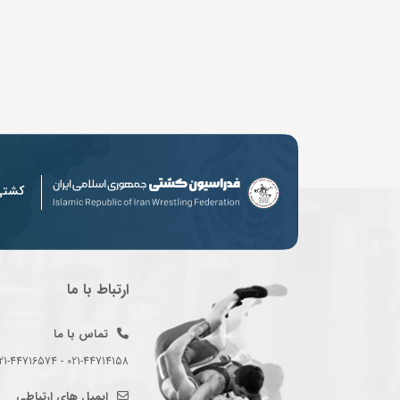
کشت
ارتباط با ما
تماس با ما
021-44714158 - 021-44716574 - 021-44714489
ایمیل های ارتباطی