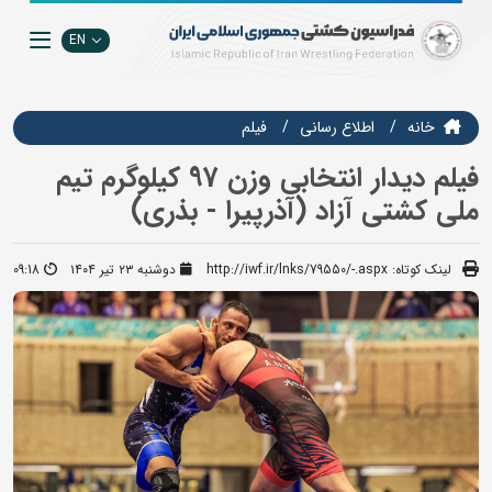
EN
خانه
اطلاع رسانی
فيلم
فیلم دیدار انتخابی وزن 97 کیلوگرم تیم
ملی کشتی آزاد (آذرپیرا - بذری)
لینک کوتاه:
http://iwf.ir/lnks/79550/-.aspx
دوشنبه ۲۳ تیر ۱۴۰۴
09:18