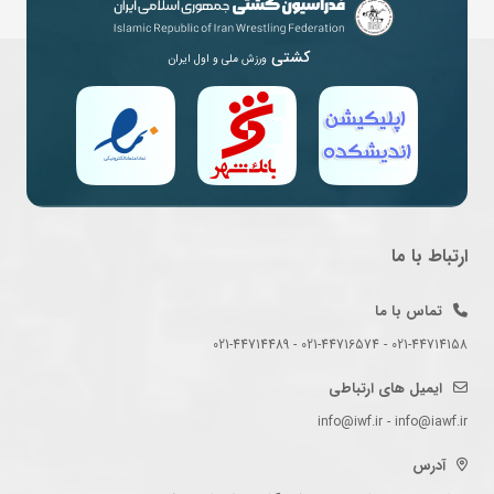
کشتی
ورزش ملی و اول ایران
ارتباط با ما
تماس با ما
021-44714158 - 021-44716574 - 021-44714489
ایمیل های ارتباطی
info@iwf.ir - info@iawf.ir
آدرس