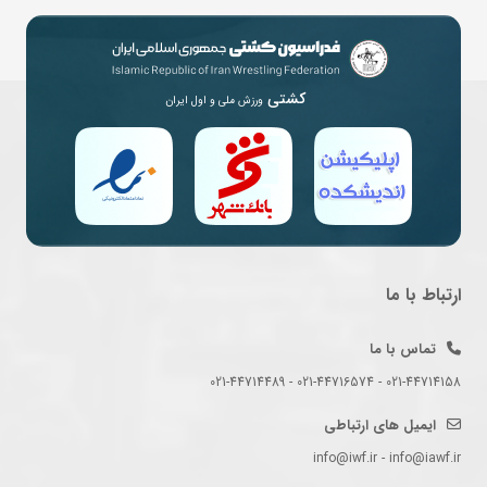
کشتی
ورزش ملی و اول ایران
ارتباط با ما
تماس با ما
021-44714158 - 021-44716574 - 021-44714489
ایمیل های ارتباطی
info@iwf.ir - info@iawf.ir