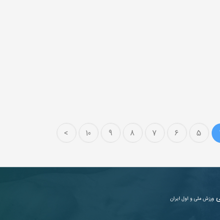
>
10
9
8
7
6
5
ی
ورزش ملی و اول ایران