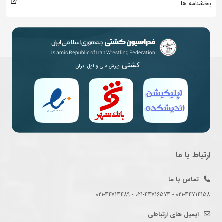
بخشنامه ها
کشتی
ورزش ملی و اول ایران
ارتباط با ما
تماس با ما
021-44714158 - 021-44716574 - 021-44714489
ایمیل های ارتباطی