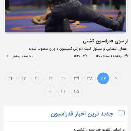
از سوی فدراسیون کشتی
اعضای انتصابی و مسئول کمیته آموزش کمیسیون داوران منصوب شدند
مشاهده بیشتر
یکشنبه ۱ اسفند ۱۴۰۰
11:40
44
43
42
41
40
39
38
37
<
>
46
45
جدید ترین اخبار فدراسیون
بر اساس تقویم فدراسیون کشتی؛