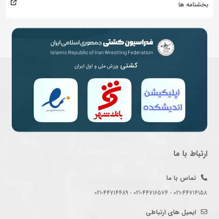
بخشنامه ها
کشتی
ورزش ملی و اول ایران
ارتباط با ما
تماس با ما
021-44714158 - 021-44716574 - 021-44714489
ایمیل های ارتباطی