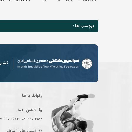
برچسب ها :
کشت
ارتباط با ما
تماس با ما
021-44714158 - 021-44716574 - 021-44714489
ایمیل های ارتباطی