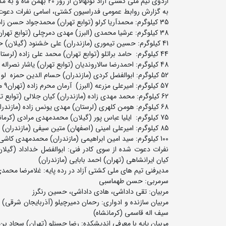
اردوی تیم ملی کشتی آزاد نونهالان از روز 20 بهمن ماه و به مدت 5 روز در منطقه آزاد تجاری – صنعتی اروند برگزار می شود.
به گزارش روابط عمومی فدراسیون کشتی، اسامی نفرات دعوت 
35 کیلوگرم: محمدآریا کرلو (توابع تهران) محمدجواد حسن زاده (خراسان رضوی) حسین شوندی (تهران)
38 کیلوگرم: عرشیا محمدی (البرز) مهدی دمرچلی (توابع تهران) محمدامین مالداریان (خراسان رضوی) آرین بیرانوند (لرستان) مهبد محجوب (مازندران)
41 کیلوگرم: حسین تیموری (مازندران) علی خشنود (گیلان) حسام شمسایی (خراسان شمالی)
44 کیلوگرم: حامد براتلو (توابع تهران) محمد علی زاده (لرستان) مهیار اسدی (مازندران) مهدی تمدنی (خراسان شمالی)
48 کیلوگرم: احمدرضا سالاروندیان (توابع تهران) یاشار نصراله (البرز) الشن علیپور (اذربایجان شرقی)
52 کیلوگرم: ابوالفضل کردی (مازندران) حسام الدین حمزه لو (تهران) علی اسفندیاری (تهران)
57 کیلوگرم: امیرعلی مزرعه (البرز) آرمان محرم زاده (تهران9 محمدطاها زنگیشه یی (کرمانشاه) امیرعباس مرادده (تهران) محمدطاها پیروی (گیلان9
62 کیلوگرم: محمد مهدی زاده (مازندران) کیان جلالی (توابع تهران) محمدمهدی جوان بخت (قم) پوریا قنبری (زنجان)
68 کیلوگرم: هومن کلهری (لرستان) مهدی یونس زاده (مازندران) یوسف مزبوری (توابع تهران)
75 کیلوگرم: ایلیا عباس پور (گیلان) محمدمهدی مرادی (کرمانشاه) علی اصغر قربان زاده (توابع تهران) امیرحسین شکری (ایلام)
85 کیلوگرم: امیرعلی امینی (اصفهان) متین سیفی (مازندران) امیرحسین جدیدی (لرستان) هادی اسکندرپور (اردبیل)
100 کیلوگرم: سید امین ابراهیمی (مازندران) محمدمهدی کاشی (تهران ب) امید علیزاده (تهران)
نفرات دعوت شده از سوی کادر فنی: ابوالفضل خداداد (گیلا
کیان ایرانشاهی (تهران) احمد بابایی (مازندران)
مدیرفنی تیم های ملی کشتی آزاد در رده پایه: غلامرضا محمد
سرمربی: حسن طهماسبی
مربیان: تقی داداشی، هادی داداشی، حسین رنگرز
مربیان سازنده و ادواری: رحمان دمیرچیلو (آذربایجان شرقی
سیف اله قاسمی (کرمانشاه)
مربیان پایه با معرفی اندیشکده: رضا حسنلو (تهران) سجاد بن 