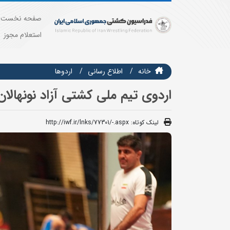
صفحه نخست
استعلام مجوز
خانه
اطلاع رسانی
اردوها
اردوی تیم ملی کشتی آزاد نونهالان از روز 20 بهمن ماه در منطقه آزاد ارون
لینک کوتاه:
http://iwf.ir/lnks/77301/-.aspx