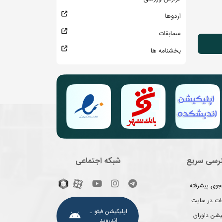
اردوها
مسابقات
بخشنامه ها
رسی سریع
شبکه اجتماعی
وی پیشرفته
غات در سایت
اپلیکیشن فیتو ـ
یشن داوران
اندروید