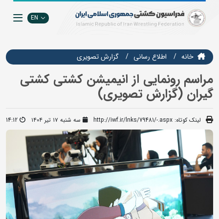
EN
خانه
اطلاع رسانی
گزارش تصويري
مراسم رونمایی از انیمیشن کشتی کشتی
گیران (گزارش تصویری)
لینک کوتاه:
http://iwf.ir/lnks/79481/-.aspx
سه شنبه ۱۷ تیر ۱۴۰۴
14:12