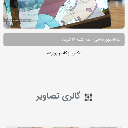
فدراسیون کشتی - سه شنبه 17 تیرماه
عکس از کاظم پرورده
گالری تصاویر