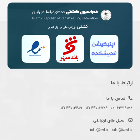
کشتی
ورزش ملی و اول ایران
ارتباط با ما
تماس با ما
021-44714158 - 021-44716574 - 021-44714489
ایمیل های ارتباطی
info@iwf.ir - info@iawf.ir