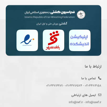
کشتی
ورزش ملی و اول ایران
ارتباط با ما
تماس با ما
021-44714158 - 021-44716574 - 021-44714489
ایمیل های ارتباطی
info@iwf.ir - info@iawf.ir