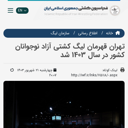
EN
خانه
اطلاع رسانی
سازمان ليگ
تهران قهرمان لیگ کشتی آزاد نوجوانان
کشور در سال 1403 شد
لینک کوتاه:
چهارشنبه ۲۱ شهریور ۱۴۰۳
20:07
http://iwf.ir/lnks/75118/-.aspx