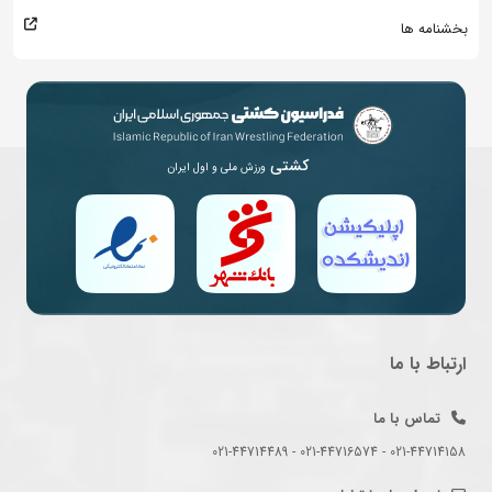
بخشنامه ها
کشتی
ورزش ملی و اول ایران
ارتباط با ما
تماس با ما
021-44714158 - 021-44716574 - 021-44714489