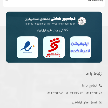
بخشنامه ها
کشتی
ورزش ملی و اول ایران
ارتباط با ما
تماس با ما
021-44714158 - 021-44716574 - 021-44714489
ایمیل های ارتباطی