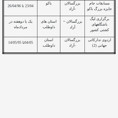
مسابقات جام
بزرگسالان
باکو
23/04 تا 26/04/96
جایزه بزرگ باکو
-آزاد
برگزاری لیگ
–
بزرگسالان
استان های
یک یا دوهفته در
باشگاههای
داوطلب
مردادماه
آزاد
کشتی کشور
اردوی تدارکاتی
بزرگسالان
استان
04/05تا 14/05/95
جهانی (2)
-آزاد
داوطلب