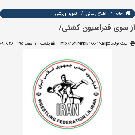
خانه
اطلاع رسانی
تقويم ورزشي
از سوی فدراسیون کشتی/
لینک کوتاه:
http://iwf.ir/lnks/48804/-.aspx
یکشنبه ۲۲ اسفند ۱۳۹۵
08:18