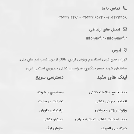
تماس با ما
021-44714158 - 021-44716574 - 021-44714489
ایمیل های ارتباطی
info@iwf.ir - info@iawf.ir
آدرس
تهران، ضلع غربی استادیوم ورزشی آزادی، بالاتر از درب کمپ تیم های ملی،
ساختمان شهید جعفر جنگروی، فدراسیون کشتی جمهوری اسلامی ایران
لینک های مفید
دسترسی سریع
بانک جامع اطلاعات کشتی
جستجوی پیشرفته
اتحادیه جهانی کشتی
تبلیغات در سایت
وزارت ورزش و جوانان
اپلیکیشن داوران
بانک اطلاعات کشتی اتحادیه جهانی
انستیتو کشتی
کمیته ملی المپیک
سازمان لیگ