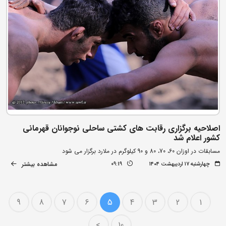
اصلاحیه برگزاری رقابت های کشتی ساحلی نوجوانان قهرمانی
کشور اعلام شد
مسابقات در اوزان 60، 70، 80 و 90 کیلوگرم در ملارد برگزار می شود
مشاهده بیشتر
چهارشنبه ۱۷ اردیبهشت ۱۴۰۴
09:19
9
8
7
6
5
4
3
2
1
>
10