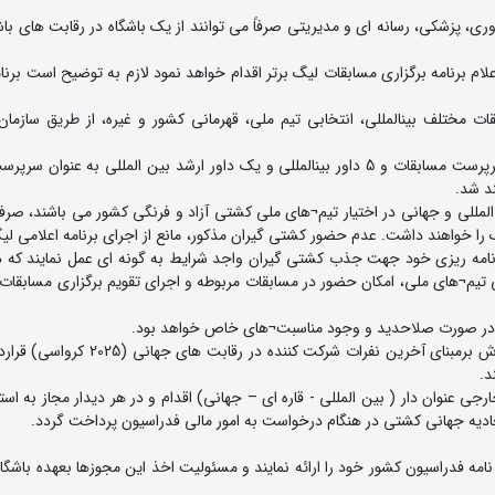
ری، پزشکی، رسانه ای و مدیریتی صرفاً می توانند از یک باشگاه در رقابت های با
ام برنامه برگزاری مسابقات لیگ برتر اقدام خواهد نمود لازم به توضیح است برنا
تبصره 1 : تعطیلی مسابقات لیگ صرفا بخاطر برگزاری مسابقات مختلف بین‎المللی، انتخابی تیم ملی، قهرمانی کشور و غیره، از طریق
8- یکنفر به عنوان نماینده سازمان لیگ و یک نفر به عنوان سرپرست مسابقات و 5 داور بین‎المللی و یک داور ارشد بین المللی ب
د شد.
مللی و جهانی در اختیار تیم¬های ملی کشتی آزاد و فرنگی کشور می باشند، صرفا 
 را خواهند داشت. عدم حضور کشتی گیران مذکور، مانع از اجرای برنامه اعلامی ل
رنامه ریزی خود جهت جذب کشتی گیران واجد شرایط به گونه ای عمل نمایند که 
 تیم¬های ملی، امکان حضور در مسابقات مربوطه و اجرای تقویم برگزاری مسابقات 
10- در لیگ برتر هر تیم مجاز است فقط با 2 کشتی‎گیر ملی پوش برمبنای آخرین نفرات شرکت کن
ادیه جهانی کشتی در هنگام درخواست به امور مالی فدراسیون پرداخت گردد.
 نامه فدراسیون کشور خود را ارائه نمایند و مسئولیت اخذ این مجوزها بعهده باشگا