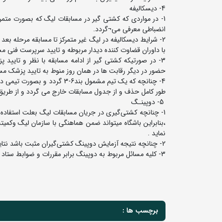
4- دیسکالیفه
1- در مواردی که کشتی گیر در مسابقات لیگ که بصورت متمرکز
انضباطی معرفی می¬گردد.
2- شرایط دیسکالیفه در لیگ غیر متمرکز تا مسابقه مرحله 
با داوران قضاوت کننده دیدار مربوطه و تایید سرپرست فنی م
3- در صورتیکه کشتی گیر از ادامه مسابقه با نظر و تایی
حضور در دیگر رقابت ها در همان روز منوط به تایید پزشک مس
طور کامل حذف و از جدول مسابقات خارج می گردد و از طریق 
5- دوپینـگ
1- چنانچه کشتی‌گیری در جریان مسابقات لیگ بعلت استفاده ا
،بنابراین باشگاه میتواند ضمن هماهنگی با سازمان لیگ وکمیته
نماید .
2- چنانچه نتیجه آزمایش دوپینگ کشتی‌گیران مثبت باشد نتایج مسابقات کشتی‌گیر مورد نظر از روز تست‌گیری بازنده با ضربه‌فنی خواهد بود.
3- کلیه مسائل مربوط به دوپینگ برابر مقررات و ضوابط ستاد ملی مبارزه با دوپینگ انجام خواهد شد.
برچسب ها :