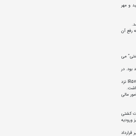
 و معرفی نامه با تائید و مهر
ه رفع آن
شتی" می
ال (معادل 200 میلیون تومان) خواهد بود. در
تبصره 5 : باشگاه کشتی متقاضی جهت حضور در رقابت‌های باشگاهی می باید ورودیه یادشده را، به شماره شبا حساب IR570610000001001002651200 نزد
داشت.
 به امور مالی
یات کشتی
 ورودیه
و سرپرستان می¬توانند فقط با یک تیم و در یک رشته آزاد یا فرنگی و فقط در یک مسئولیت سرپرست، مربی یا کشتی‎گیر قرارداد