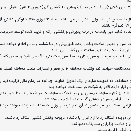
3- هرتیم میتواند در مسابقات لیگ(غیرمتمرکز)13 کشتی گیر(3 وزن ذخیره)ولیگ های متمرکزگرو
.
ستفاده نماید می بایست در برگ پذیرش وزنکشی ارائه و تایید شده توسط سرپرست 
رین و مهمترین مقررات کشتی با حضور مربیان و سرپرستان توسط سرپرست فنی ارائه می شود و سپس کلی
8- چنانچه تیمی در مقابل تیم دیگر حاضر نشود در همه اوزان دیسکالیفه خواهد شد ونتیجه مسابقه 10 بر صفر و امتیازات م
صلی تیم را تا 30 دقیقه قبل از شروع مسابقات به نماینده سازمان لیگ تحویل نمایند. چنانچه در زمان مقرر ترکیب تیم
 خود حریف نداشته باشد بهنگام مسابقه بایستی بر روی تشک مسابقه حاضر شده و توسط داور بعن
و قوانین هر دو کشتی گیر بازنده اعلام خواهند شد.
زرگسالان الزامی است. در غیر اینصورت آن تیم درتمام اوزان دیسکالیفه بازنده خواهد بود