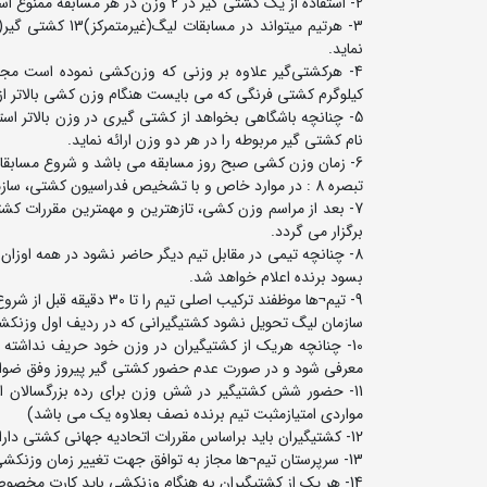
2- استفاده از یک کشتی گیر در 2 وزن در هر مسابقه ممنوع است.
نماید.
کیلوگرم کشتی فرنگی که می بایست هنگام وزن کشی بالاتر از 97 کیلوگرم باشند
5- چنانچه باشگاهی بخواهد از کشتی گیری در وزن بالاتر ا
نام کشتی گیر مربوطه را در هر دو وزن ارائه نماید.
6- زمان وزن کشی صبح روز مسابقه می باشد و شروع مسابقات پس از تعیین ساعت پخش زنده تلویزیونی در بخشنامه ارسالی اعلام خواهد شد.
تبصره 8 : در موارد خاص و با تشخیص فدراسیون کشتی، سازمان لیگ مجاز به تغییر ساعت وزن کشی می باشد.
7- بعد از مراسم وزن کشی، تازه‎ت
برگزار می گردد.
بسود برنده اعلام خواهد شد.
9- تیم¬ها موظفند ترکیب ا
سازمان لیگ تحویل نشود کشتی‎گیرانی که در ردیف اول وزن‎کشی قرار دارند قادر به شرکت در مسابقات خواهند بود.
10- چنانچه هریک از کشتی‎گیران در وزن
معرفی شود و در صورت عدم حضور کشتی گیر پیروز وفق ضوابط 
11- حضور شش کشتی‎گیر در شش وزن برای رده ب
مواردی امتیازمثبت تیم برنده نصف بعلاوه یک می باشد)
12- کشتی‎گیران باید براساس مقررات اتحادیه جهانی کشتی دارای دوبنده استاندارد با آرم ایران یا باشگاه مربوطه وکفش کشتی استاندارد باشند.
13- سرپرستان تیم¬ها مجاز به توافق جهت تغییر زمان وزن‎کشی و ساعت برگزاری مسابقات نمی‎باشند.
14- هر یک از کشتی‎گیران به هنگام وزن‎کشی باید کارت مخصوص لیگ را ارائه نمایند.