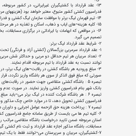
فدراسیون کشتی کشور متبوع، معتبر خواهد بود (هزینه‎های مربوطه بعهده باشگاه متقاضی می باشد).
14- تیم قهرمان لیگ برتر با موافقت سازمان لیگ کشتی و فدراسیون کشتی با هزینه خود به یکی از تورنمنت-های بین‎المللی اعزام خواهد شد.
15- کلیه هزینه¬های ایاب و ذهاب، اسکان و تغذیه در هر مرحله (رفت، برگشت، نیمه نهایی و نهایی) بعهده خود باشگاه های شرکت کننده می باشد.
16- در مواقعی که ابهامات یا ایراداتی در برگزاری مسابقا
تصمیم می گیرد.
2- شرایط عقد قرارداد لیگ برتر:
1- عقد قرارداد سرمربی بزرگسالان (کشتی آزاد و فرنگی) تحت هر عنوانی با باشگاه های حاضر در لیگ ممنوع می باشد.
2- تعداد مربیان هر تیم حداقل دو مربی و حداکثر شش مربی
توانند نسبت به عقد قرارداد با تیم مربوطه اقدام نمایند.
صورتی که مبلغ فوق الذکر از سوی هر باشگاه واریز نگردد، قرا
بانک شهر بنام فدراسیون کشتی واریز نمایند. در صورت عدم وار
فدراسیون کشتی تحویل دهد، تا در موارد خاص چک مذکور و
تبصره 7 : پرداخت هزینه حق الزحمه عوامل اجرایی و داوران در هر مرحله از مسابقات لیگ برتر 1404 به عهده فدراسیون کشتی می باشد.
6- کلیه تیم ها می بایست از طریق سامانه جامع فدراسیون ک
استان مربوطه ضمن تایید درخواست باشگاه متقاضی مراتب را د
مسابقات، باشگاه مذکور اجازه عقد قرارداد و ثبت نام کشتی گی