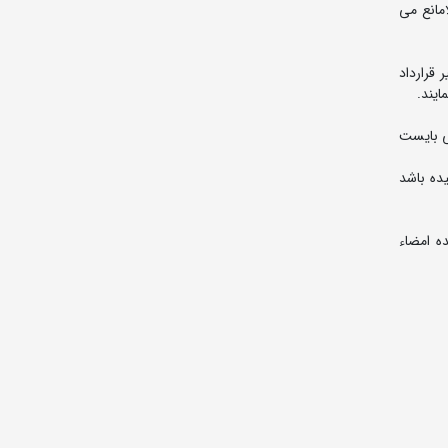
امانع می
ی 10 وزن، حداکثر با 30 کشتی‎گیر قرارداد منعقد نماید. تا ده روز قبل از شروع مسابقات تیم¬ها باید حداقل با 10 کشتی‎گیر قرارداد
ی بایست
سیده باشد
ه امضاء