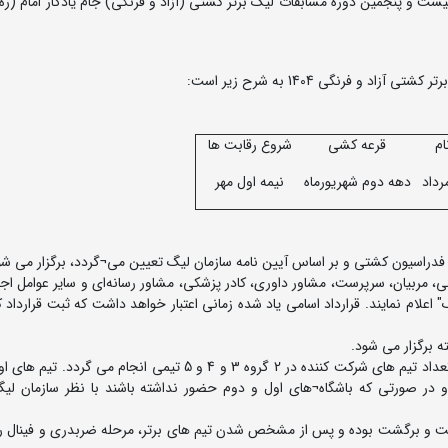
 و پنجمین دوره مسابقات لیگ برتر کشتی (آزاد و فرنگی) جام یادگار امام (ره) 
فرنگی 1404 به شرح زیر است:
ام
قرعه کشی
شروع رقابت ها
دهه دوم شهریورماه
نیمه اول مهر
، مربیان، سرپرست، مشاور داوری، کادر پزشکی، مشاور رسانه‌ای و سایر عوامل اجرا
 اعلام نمایند. قرارداد اسامی یاد شده زمانی اعتبار خواهد داشت که ثبت قرارداد کل
4- قرعه کشی مسابقات لیگ برتر باشگاه های کشور بر مبنای تعداد تیم های شرکت کننده در 2 گروه 3 و 4 و 5 تیمی انجا
 در صورتی که باشگاه¬های اول و دوم حضور نداشته باشند با نظر سازمان لیگ
رفت و برگشت بوده و پس از مشخص شدن تیم های برتر، مرحله ضربدری و فینال ر