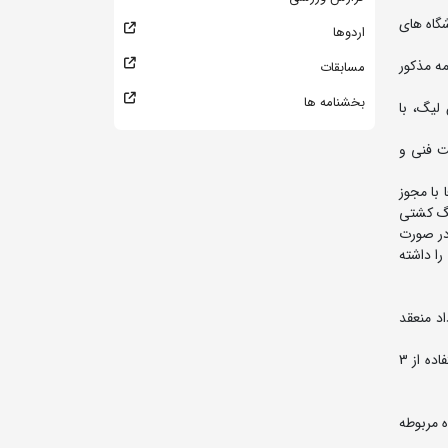
شگاه های
اردوها
مه مذکور
مسابقات
بخشنامه ها
 سازمان لیگ، با
ه عنوان سرپرست فنی و
با مجوز
یگ کشتی
در صورت
را داشته
نده در رقابت های جهانی (2025 کرواسی) قرارداد منعقد
11- تیم¬ها می¬توانند نسبت به عقد قرارداد با 3 کشتی گیر خارجی عنوان دار ( بین المللی - قاره ای – جهانی) اقدام و در هر دیدار مجاز به استفاده از 3
ه مربوطه