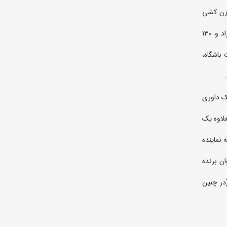
هی 20 کشتی گیر(هروزن 2 نفر) معرفی و وزن کشی
4- هرکشتی‌گیر علاوه بر وزنی که وزن‌کشی نموده است مجاز به حضور در یک وزن بالاتر نیز می باشد به استثنا وزن 125 کیلوگرم کشتی آزاد و 130
باشگاه،
نیک داوری
ثبت مسابقه نصف بعلاوه یک
 به نماینده
وان برنده
 (در چنین