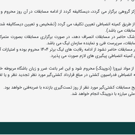
 گروهی برگزار می گردد، دیسکالیفه گردد از ادامه مسابقات در آن روز محروم و 
بعد از طریق کمیته انضباطی تعیین تکلیف می گردد (تشخیص و تعیین دیسکالیفه ش
سابقات می باشد).
د پزشک حاضر در مسابقات انصراف دهد، در صورت برگزاری مسابقات بصورت متمرکز
ابقات، سرپرست فنی و نماینده سازمان لیگ می باشد.
4- چنانچه که یک تیم مشمول بند6-3 گردد و بصورت تیمی در مسابقات حاضر نشود از ادامه رقابت های لیگ برتر 
کمیته انضباطی پیگیری های لازم صورت می پذیرد.
ز مواد نیروزا (دوپینگ) محروم شود و این امر باعث ضرر و زیان باشگاه مربوطه 
 انضباطی فدراسیون کشتی در مبلغ قرارداد کشتی‌گیر مورد نظر تجدید نظر و یا لغو