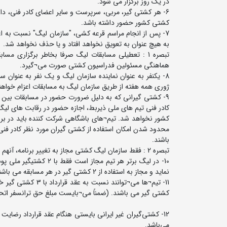
در یک روز برگزار می شود.
6- هر کشتی گیر، مربی، سرپرست و سایر اعضای کادر فنی، داو
کشتی کشور حضور داشته باشد.
7- پس از انجام مراسم قرعه کشی، "سازمان لیگ" نسبت به اعل
به هیچ عنوان به تعویق نخواهد افتاد و یا حذف نخواهد شد.
هماهنگی مسئولین فدراسیون کشتی صورت می¬گیرد.
ژوری همه هفته از طریق سازمان لیگ‏ به مسابقات اعزام خواهن
9- کشتی گیرانی که به دلیل ضرورت حضور در مسابقات بین ال
کادر فنی تیم های ملی ذیربط، اجازه حضور در رقابت های لیگ
کشور نخواهد شد. تیم¬های باشگاهی شرکت کننده باید در ب
محدود شدن امکان استفاده از کشتی گیران مورد نظر کادر فنی
باشند.
تبصره 2 : فقط سازمان لیگ کشتی مجاز به تغییر برنامه، آنهم در صورت صلاحدید و وجود مناسبت¬های خاص خواهد بود.
نماید و مجاز به استفاده از 2 کشتی گیر در هر مسابقه می باشند.
کشتی گیر می باشند. (ضمناً می¬بایست مبلغ حق ترانسفر اتح
12- کشتی‌گیران غیر ایرانی بایستی هنگام عقد قرارداد رضایت
می‌باشد.