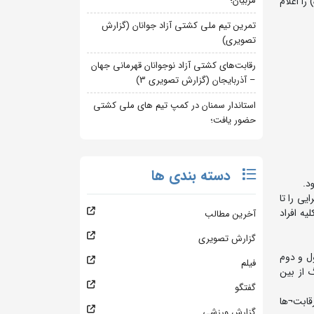
مربیان؛
را اعلام
تمرین تیم ملی کشتی آزاد جوانان (گزارش
تصویری)
رقابت‌های کشتی آزاد نوجوانان قهرمانی جهان
– آذربایجان (گزارش تصویری 3)
استاندار سمنان در کمپ تیم های ملی کشتی
حضور یافت؛
دسته بندی ها
یی را تا
یه افراد
آخرین مطالب
گزارش تصویری
م می گردد. تیم های اول و دوم
فیلم
 از بین
گفتگو
قابت¬ها
گزارش ورزشی