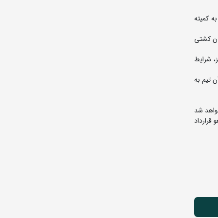
به کمیته
دن کشتی
، شرایط
1404 محروم بوده و امتیازات آن تیم به
خواهد شد
 قرارداد