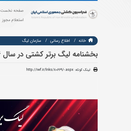
صفحه نخست
استعلام مجوز
خانه
اطلاع رسانی
سازمان ليگ
بخشنامه لیگ برتر کشتی در سال 1404 اعلام شد
لینک کوتاه:
http://iwf.ir/lnks/80669/-.aspx