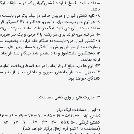
منعقد نمایند. فسخ قرارداد کشتی‌گیرانی که در مسابقات لیگ 
باشد.
8- کلیه کشتی گیران و مربیان حاضر در لیگ برتر می بایست دارای کارت ملی کشتی باشند.
منعقد نموده و آی دی کارت لیگ دریافت نمایند. تیم¬ها می¬توانند مابقی کشتی‎گیران را تا 48 ساعت قبل از مرحله نها
10- هر تیم می¬تواند برای هر رشته با 6 مربی و یک نفر سرپرست قرارداد منعقد نماید.
11- کشتی گیران می¬بایست به هنگام عقد قرارداد وضعیت 
رضایت نامه از سازمان ورزش و آمادگی جسمانی نیروهای مسلح ر
12-کشتی‎گیران دانش‎آموز و یا دانشجو باید بهن
ارائه نمایند.
13- تیم ها باید مبلغ کل قرارداد را در سه قسط پرداخت نمایند و اسناد مربوطه را به طور شفاف و قانونی تنظیم در صورت لزوم ارائه نمایند.
14-بدیهی است قراردادهای صوری و داخلی تیمها از نظر س
کنندگان خواهد بود.
3- مقررات فنی و وزن کشی مسابقات:
1- اوزان مسابقات لیگ برتر:
کشتی آزاد : 52 تا 57 – 61 – 65 – 70 – 74 – 79 – 86 – 92 – 97 – 125 کیلوگرم
کشتی فرنگی : 50 تا 55 – 60 – 63 – 67 – 72 – 77 – 82 – 87 – 97 – 130 کیلو گرم
(مسابقات با 2 کیلو گرم ارفاق برگزار خواهد شد)