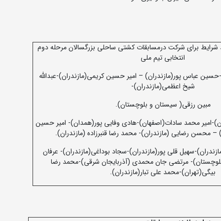
 شرایط برای شرکت درمسابقات کشتی ساحلی بزرگسالان مرحله دوم
انتخابی تیم ملی
)-حسین عباس پور(مازندران) – امیر حسین کریمی(مازندران)-عبدالله
شیخ اعظمی(مازندران)-
مبین رزقی( سیستان و بلوچستان).
ن)-امیر محمد سادات(اصفهان)-هادی وفایی پور(همدان)- امیر حسین
 – محسن رضایی (مازندران)- محمد رضا قنبرزاده (مازندران).
زندران)-سهیل قلی پور(مازندران)-سجاد بوداغی(مازندران)- عرفان
وچستان)- مرتضی جان محمدی (آذربایجان شرقی)-محمد رضا
بیگی(تهران)-محمد علی تبار(مازندران).