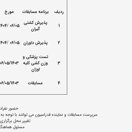
ردیف
برنامه مسابقات
مورخ
پذیرش کشتی
1404
/
06/05
1
گیران
2
پذیرش داوران
06/05
/
1404
تست پزشکی و
3
وزن کشی کلیه
06/05/1403
اوزان
4
مسابقات
06/05/1403
حضور نفرات 
سرپرست مسابقات و نماینده فدراسیون می توانند با توجه به رو
تغییر محل برگزاری 
مسئول هماهنگی: آقا