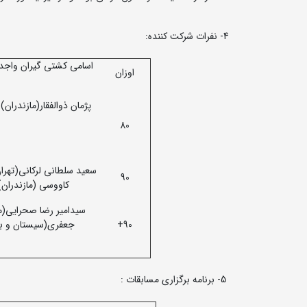
4- نفرات شرکت کننده:
اسامی کشتی گیران واجد
اوزان
پژمان ذوالفقار(مازندران
80
سعید سلطانی لرکانی(تهرا
90
کاووسی (مازندران)
سیدامیر رضا صحرایی(ما
90+
جعفری(سیستان و بل
5- برنامه برگزاری مسابقات :