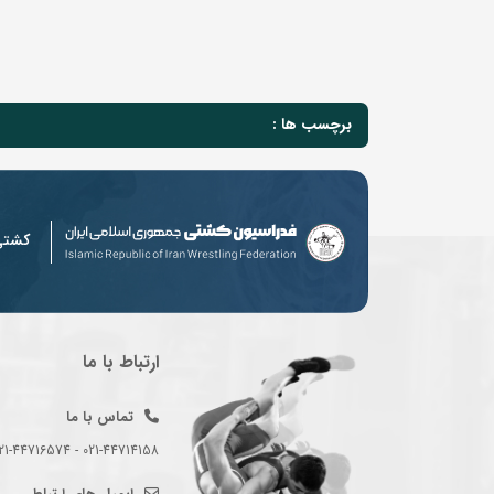
برچسب ها :
کشت
ارتباط با ما
تماس با ما
021-44714158 - 021-44716574 - 021-44714489