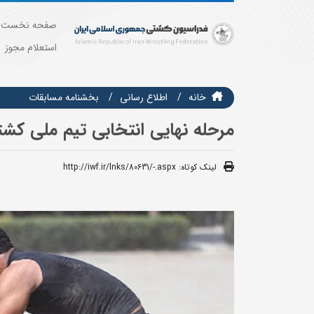
صفحه نخست
استعلام مجوز
خانه
اطلاع رسانی
بخشنامه مسابقات
مرحله نهایی انتخابی تیم ملی کشتی ساحلی روز دو
لینک کوتاه:
http://iwf.ir/lnks/80631/-.aspx