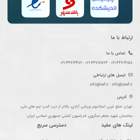
ارتباط با ما
تماس با ما
021-44714158 - 021-44716574 - 021-44714489
ایمیل های ارتباطی
info@iwf.ir - info@iawf.ir
آدرس
تهران، ضلع غربی استادیوم ورزشی آزادی، بالاتر از درب کمپ تیم های ملی،
ساختمان شهید جعفر جنگروی، فدراسیون کشتی جمهوری اسلامی ایران
لینک های مفید
دسترسی سریع