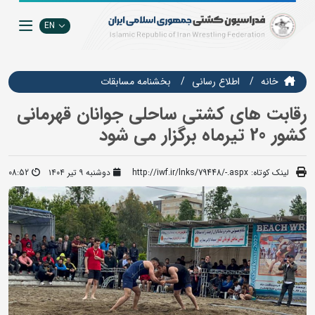
EN
خانه
اطلاع رسانی
بخشنامه مسابقات
رقابت های کشتی ساحلی جوانان قهرمانی
کشور 20 تیرماه برگزار می شود
لینک کوتاه:
http://iwf.ir/lnks/79448/-.aspx
دوشنبه ۹ تیر ۱۴۰۴
08:52