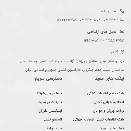
تماس با ما
021-44714158 - 021-44716574 - 021-44714489
ایمیل های ارتباطی
info@iwf.ir - info@iawf.ir
آدرس
تهران، ضلع غربی استادیوم ورزشی آزادی، بالاتر از درب کمپ تیم های ملی،
ساختمان شهید جعفر جنگروی، فدراسیون کشتی جمهوری اسلامی ایران
لینک های مفید
دسترسی سریع
بانک جامع اطلاعات کشتی
جستجوی پیشرفته
اتحادیه جهانی کشتی
تبلیغات در سایت
وزارت ورزش و جوانان
اپلیکیشن داوران
بانک اطلاعات کشتی اتحادیه جهانی
انستیتو کشتی
کمیته ملی المپیک
سازمان لیگ