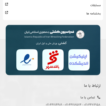
مسابقات
بخشنامه ها
کشتی
ورزش ملی و اول ایران
ارتباط با ما
تماس با ما
021-44714158 - 021-44716574 - 021-44714489