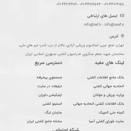
021-44714158 - 021-44716574 - 021-44714489
ایمیل های ارتباطی
info@iwf.ir - info@iawf.ir
آدرس
تهران، ضلع غربی استادیوم ورزشی آزادی، بالاتر از درب کمپ تیم های ملی،
ساختمان شهید جعفر جنگروی، فدراسیون کشتی جمهوری اسلامی ایران
لینک های مفید
دسترسی سریع
بانک جامع اطلاعات کشتی
جستجوی پیشرفته
اتحادیه جهانی کشتی
تبلیغات در سایت
وزارت ورزش و جوانان
اپلیکیشن داوران
بانک اطلاعات کشتی اتحادیه جهانی
انستیتو کشتی
کمیته ملی المپیک
سازمان لیگ
سایت شورای کشتی آسیا
سامانه جامع کشتی ایران
شبکه اجتماعی