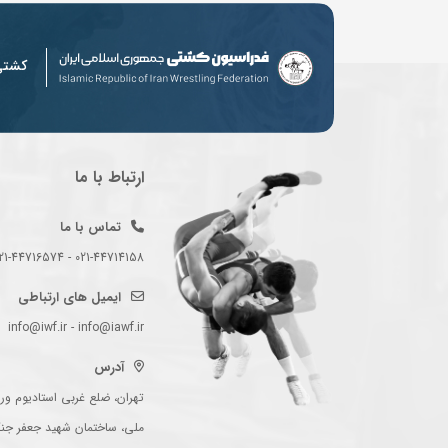
کشت
ارتباط با ما
تماس با ما
021-44714158 - 021-44716574 - 021-44714489
ایمیل های ارتباطی
info@iwf.ir - info@iawf.ir
آدرس
تهران، ضلع غربی استادیوم ورز
ملی، ساختمان شهید جعفر جن