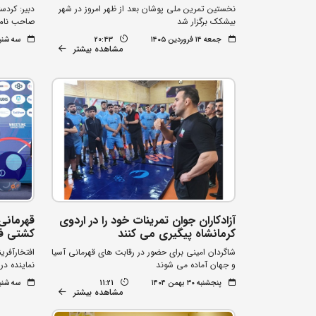
نخستین تمرین ملی پوشان بعد از ظهر امروز در شهر
دبیر: کردس
بیشکک برگزار شد
صاحب نام 
جمعه ۱۴ فروردین ۱۴۰۵
20:43
سه شنبه ۵ اسفند 
مشاهده بیشتر
آزادکاران جوان تمرینات خود را در اردوی
قهرمانی
کرمانشاه پیگیری می کنند
کشتی فر
شاگردان امینی برای حضور در رقابت های قهرمانی آسیا
افتخارآفری
و جهان آماده می شوند
نماینده در 3 وزن
پنجشنبه ۳۰ بهمن ۱۴۰۴
11:21
سه شنبه ۲۱ بهمن 
مشاهده بیشتر