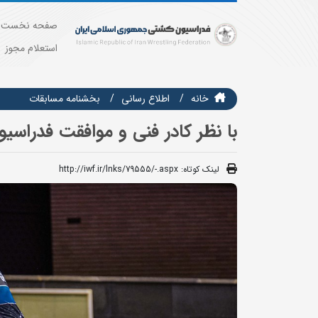
صفحه نخست
استعلام مجوز
خانه
اطلاع رسانی
بخشنامه مسابقات
با نظر کادر فنی و موافقت فدراسی
لینک کوتاه:
http://iwf.ir/lnks/79555/-.aspx