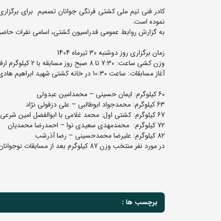
کادر فنی تیم ملی کشتی فرنگی جوانان تصمیم برای برگزاری 
نموده است.
به گزارش روابط عمومی فدراسیون کشتی، اسامی نفرات حاضر 
زمان برگزاری روز دوشنبه 30 تیرماه 1404
وزن کشی ساعت: 7:30 تا 8 صبح روز مسابقه با 2 کیلوگرم ارفاق
آغاز مسابقات: ساعت 10:30 در خانه کشتی شهید ابراهیم هادی
60 کیلوگرم: ایمان حسینی – محمدامین عبدولی
63 کیلوگرم: محمدجواد ابوطالبی – علی دزفولی نژاد
67 کیلوگرم: کشتی اول: محمد غلامی با ابوالفضل امین شرعی – کشتی دوم: برنده کشتی اول با غلامرضا عبدولی
72 کیلوگرم: محمدمهدی سعیدی نوا – احمدرضا محمدیان
82 کیلوگرم: علیرضا محمدحسینی – رضا آذرشب
در مورد نفر منتخب وزن 87 کیلوگرم بعد از مسابقات نوجوانان جهان و نتیجه آن رقابت ها، تصمیم گیری خواهد شد.
برچسب ها :