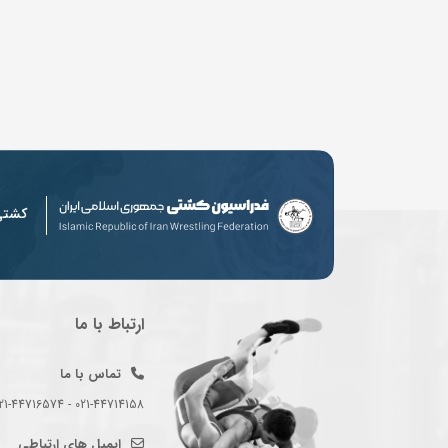
کشت
ارتباط با ما
تماس با ما
021-44714158 - 021-44716574 - 021-44714489
ایمیل های ارتباطی