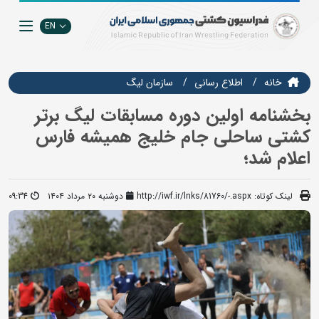
EN
خانه
اطلاع رسانی
سازمان ليگ
بخشنامه اولین دوره مسابقات لیگ برتر
کشتی ساحلی جام خلیج همیشه فارس
اعلام شد؛
لینک کوتاه:
http://iwf.ir/lnks/81760/-.aspx
دوشنبه ۲۰ مرداد ۱۴۰۴
09:34