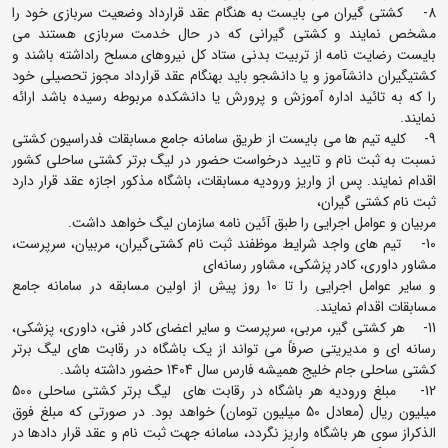
8- کشتی گیران می بایست به هنگام عقد قرارداد وضعیت سربازی خود را
مشخص نمایند و کشتی گیرانی که در حال خدمت سربازی هستند می
بایست رضایت نامه از تربیت بدنی ستاد کل نیروهای مسلح راداشته باشند و
کشتی‎گیران دانش‎آموز و یا دانشجو باید بهنگام عقد قرارداد مجوز تحصیلی خود
را که به تائید اداره آموزش و پرورش یا دانشکده مربوطه رسیده باشد ارائه
نمایند.
9- کلیه تیم ها می بایست از طریق سامانه جامع مسابقات فدراسیون کشتی
نسبت به ثبت نام و تایید درخواست حضور در لیگ برتر کشتی ساحلی کشور
اقدام نمایند. پس از واریز ورودیه مسابقات، باشگاه مذکور اجازه عقد قرار دارد
ثبت نام کشتی گیران،
مربیان و عوامل اجرایی را طبق آئین نامه سازمان لیگ خواهد داشت.
10- تیم های واجد شرایط موظفند ثبت نام کشتی‌گیران، مربیان، سرپرست،
مشاور داوری، کادر پزشکی، مشاور رسانه‌ای
و سایر عوامل اجرایی را تا 10 روز پیش از اولین مسابقه در سامانه جامع
مسابقات اقدام نمایند.
11- هر کشتی گیر، مربی، سرپرست و سایر اعضای کادر فنی، داوری، پزشکی،
رسانه ای و مدیریتی صرفاً می تواند از یک باشگاه در رقابت های لیگ برتر
کشتی ساحلی جام خلیج همیشه فارس سال 1404 حضور داشته باشد.
12- مبلغ ورودیه هر باشگاه در رقابت های لیگ برتر کشتی ساحلی 500
میلیون ریال (معادل 50 میلیون تومان) خواهد بود. در صورتی که مبلغ فوق
الذکراز سوی هر باشگاه واریز نگردد، سامانه جهت ثبت نام و عقد قرار دادها در