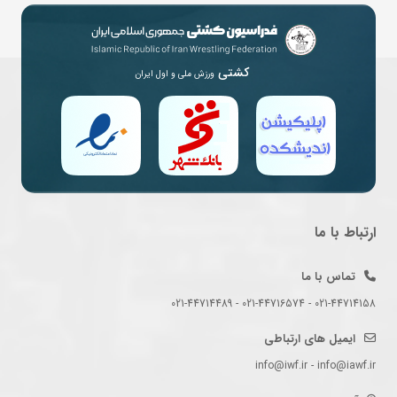
کشتی
ورزش ملی و اول ایران
ارتباط با ما
تماس با ما
021-44714158 - 021-44716574 - 021-44714489
ایمیل های ارتباطی
info@iwf.ir - info@iawf.ir