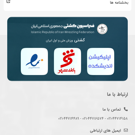
بخشنامه ها
کشتی
ورزش ملی و اول ایران
ارتباط با ما
تماس با ما
021-44714158 - 021-44716574 - 021-44714489
ایمیل های ارتباطی