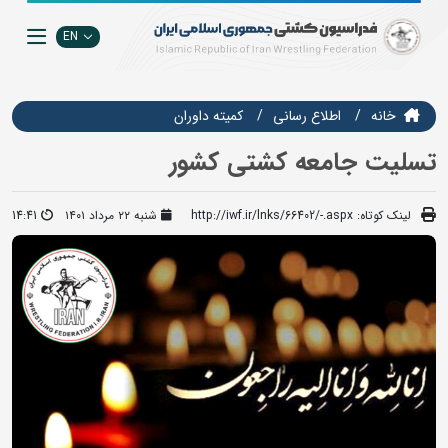
EN
خانه
اطلاع رسانی
کمیته داوران
تسلیت جامعه کشتی کشور
لینک کوتاه:
http://iwf.ir/lnks/66402/-.aspx
شنبه ۲۲ مرداد ۱۴۰۱
14:41