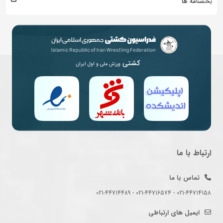
بخشنامه ها
کشتی
ورزش ملی و اول ایران
ارتباط با ما
تماس با ما
021-44714158 - 021-44716574 - 021-44714489
ایمیل های ارتباطی