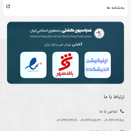
بخشنامه ها
کشتی
ورزش ملی و اول ایران
ارتباط با ما
تماس با ما
021-44714158 - 021-44716574 - 021-44714489