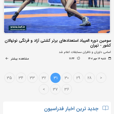
سومین دوره المپیاد استعدادهای برتر کشتی آزاد و فرنگی نونهالان
کشور - تهران
اسامی داوران و ناظران مسابقات اعلام شد
مشاهده بیشتر
شنبه ۱۶ مهر ۱۴۰۱
11:32
35
34
33
32
31
30
29
28
<
>
37
36
جدید ترین اخبار فدراسیون