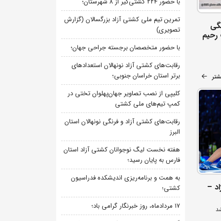
با حضور ۲۲۴ کشتی‌گیر از ۸ شهرستان؛
تمرین تیم ملی کشتی آزاد بزرگسالان (گزارش
گی
تصویری)
 رحیم
با حضور متخصصان برجسته جراحی جهان؛
رقابت‌های کشتی آزاد نونهالان استعدادهای
برتر استان خراسان جنوبی؛
شتر
کلیپی از نصب تصاویر جهان‌پهلوان تختی در
کمپ تیم‌های ملی کشتی
رقابت‌های کشتی آزاد و فرنگی نونهالان استان
البرز
هفته نخست لیگ نوجوانان کشتی آزاد استان
فارس به پایان رسید؛
به همت و برنامه‌ریزی اندیشکده فدراسیون
د –
کشتی؛
۱۷ مردادماه، روز خبرنگار گرامی باد؛
شد