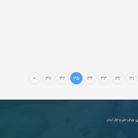
>
37
36
35
34
33
32
31
ی
ورزش ملی و اول ایران