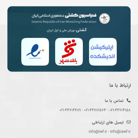
کشتی
ورزش ملی و اول ایران
ارتباط با ما
تماس با ما
021-44714158 - 021-44716574 - 021-44714489
ایمیل های ارتباطی
info@iwf.ir - info@iawf.ir