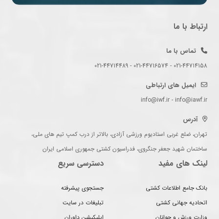
ارتباط با ما
تماس با ما
021-44714158 - 021-44716574 - 021-44714489
ایمیل های ارتباطی
info@iwf.ir - info@iawf.ir
آدرس
تهران، ضلع غربی استادیوم ورزشی آزادی، بالاتر از درب کمپ تیم های ملی،
ساختمان شهید جعفر جنگروی، فدراسیون کشتی جمهوری اسلامی ایران
لینک های مفید
دسترسی سریع
بانک جامع اطلاعات کشتی
جستجوی پیشرفته
اتحادیه جهانی کشتی
تبلیغات در سایت
وزارت ورزش و جوانان
اپلیکیشن داوران