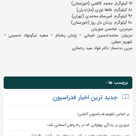
71 کیلوگرم: محمد کاظمی (خوزستان)
80 کیلوگرم: طاها نوری (مازندران)
92 کیلوگرم: امیرسام محمدی (تهران)
110 کیلوگرم: یزدان دل روز (خوزستان)
سرمربی: محسن سوریان
مربیان: محمدحسین شیخی – پژمان پشتام – سعید نیکونهاد حسینی –
شهروز سیفی
مربی بدنساز: دکتر فواد سید رحمانی
برچسب ها :
جدید ترین اخبار فدراسیون
بر اساس تقویم فدراسیون کشتی؛
مروری بر زندگی پهلوانی که در راه وطن آسمانی شد؛
نصب تصاویر خانواده خادم در کمپ تیم‌های ملی کشتی (فیلم)