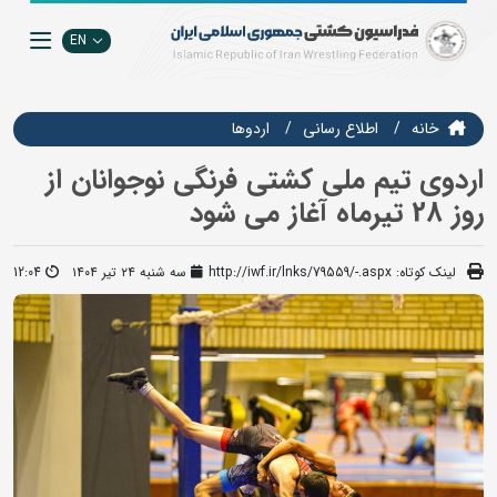
EN
خانه
اطلاع رسانی
اردوها
اردوی تیم ملی کشتی فرنگی نوجوانان از
روز 28 تیرماه آغاز می شود
لینک کوتاه:
http://iwf.ir/lnks/79559/-.aspx
سه شنبه ۲۴ تیر ۱۴۰۴
12:04