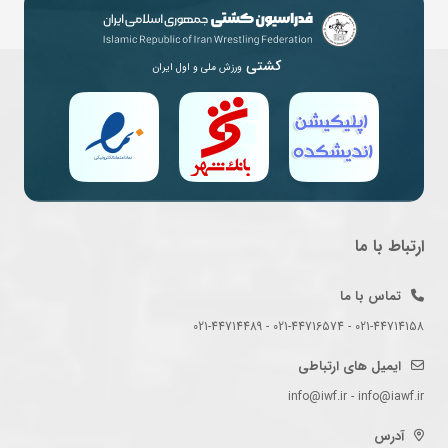
کشتی
ورزش ملی و اول ایران
ارتباط با ما
تماس با ما
021-44714158 - 021-44716574 - 021-44714489
ایمیل های ارتباطی
info@iwf.ir - info@iawf.ir
آدرس