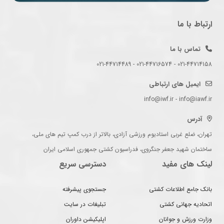
ارتباط با ما
تماس با ما
021-44714158 - 021-44716574 - 021-44714489
ایمیل های ارتباطی
info@iwf.ir - info@iawf.ir
آدرس
تهران، ضلع غربی استادیوم ورزشی آزادی، بالاتر از درب کمپ تیم های ملی،
ساختمان شهید جعفر جنگروی، فدراسیون کشتی جمهوری اسلامی ایران
لینک های مفید
دسترسی سریع
بانک جامع اطلاعات کشتی
جستجوی پیشرفته
اتحادیه جهانی کشتی
تبلیغات در سایت
وزارت ورزش و جوانان
اپلیکیشن داوران