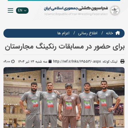
EN
خانه
اطلاع رسانی
اعزام ها
برای حضور در مسابقات رنکینگ مجارستان
لینک کوتاه:
http://iwf.ir/lnks/79553/-.aspx
سه شنبه ۲۴ تیر ۱۴۰۴
09:00