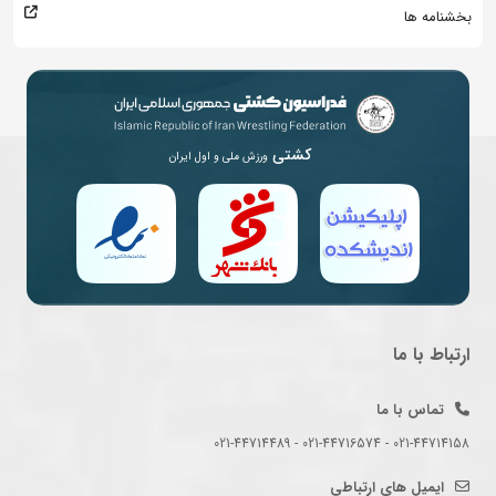
بخشنامه ها
کشتی
ورزش ملی و اول ایران
ارتباط با ما
تماس با ما
021-44714158 - 021-44716574 - 021-44714489
ایمیل های ارتباطی