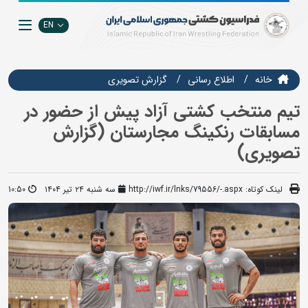
EN
خانه
اطلاع رسانی
گزارش تصويري
تیم منتخب کشتی آزاد پیش از حضور در
مسابقات رنکینگ مجارستان (گزارش
تصویری)
لینک کوتاه:
http://iwf.ir/lnks/79556/-.aspx
سه شنبه ۲۴ تیر ۱۴۰۴
10:50