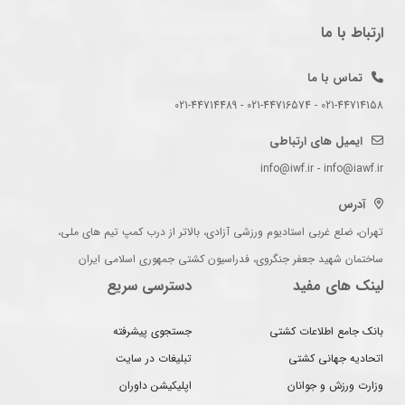
ارتباط با ما
تماس با ما
021-44714158 - 021-44716574 - 021-44714489
ایمیل های ارتباطی
info@iwf.ir - info@iawf.ir
آدرس
تهران، ضلع غربی استادیوم ورزشی آزادی، بالاتر از درب کمپ تیم های ملی،
ساختمان شهید جعفر جنگروی، فدراسیون کشتی جمهوری اسلامی ایران
لینک های مفید
دسترسی سریع
بانک جامع اطلاعات کشتی
جستجوی پیشرفته
اتحادیه جهانی کشتی
تبلیغات در سایت
وزارت ورزش و جوانان
اپلیکیشن داوران