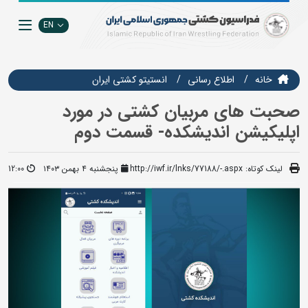
EN
خانه
اطلاع رسانی
انستيتو كشتي ايران
صحبت های مربیان کشتی در مورد
اپلیکیشن اندیشکده- قسمت دوم
لینک کوتاه:
http://iwf.ir/lnks/77188/-.aspx
پنجشنبه ۴ بهمن ۱۴۰۳
12:00