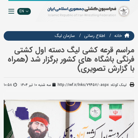
EN
خانه
اطلاع رسانی
سازمان ليگ
مراسم قرعه کشی لیگ دسته اول کشتی
فرنگی باشگاه های کشور برگزار شد (همراه
با گزارش تصویری)
لینک کوتاه:
http://iwf.ir/lnks/79457/-.aspx
سه شنبه ۱۰ تیر ۱۴۰۴
10:58