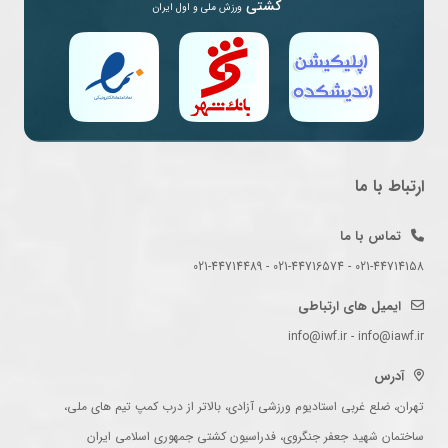
کشتی
ورزش ملی و اول ایران
ارتباط با ما
تماس با ما
021-44714158 - 021-44716574 - 021-44714489
ایمیل های ارتباطی
info@iwf.ir - info@iawf.ir
آدرس
تهران، ضلع غربی استادیوم ورزشی آزادی، بالاتر از درب کمپ تیم های ملی،
ساختمان شهید جعفر جنگروی، فدراسیون کشتی جمهوری اسلامی ایران