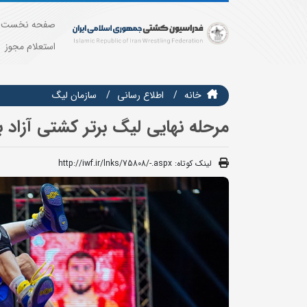
صفحه نخست
استعلام مجوز
خانه
اطلاع رسانی
سازمان ليگ
مرحله نهایی لیگ برتر کشتی آزاد ب
لینک کوتاه:
http://iwf.ir/lnks/75808/-.aspx