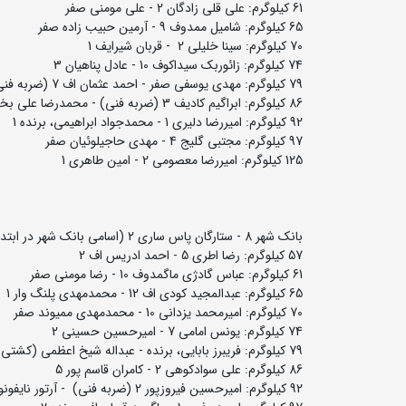
61 کیلوگرم: علی قلی زادگان 2 - علی مومنی صفر
65 کیلوگرم: شامیل ممدوف 9 - آرمین حبیب زاده صفر
70 کیلوگرم: سینا خلیلی 2 - قربان شیرایف 1
74 کیلوگرم: زائوربک سیداکوف 10 - عادل پناهیان 3
79 کیلوگرم: مهدی یوسفی صفر - احمد عثمان اف 7 (ضربه فنی)
86 کیلوگرم: ابراگیم کادیف 3 (ضربه فنی) - محمدرضا علی بخشی صفر
92 کیلوگرم: امیررضا دلیری 1 - محمدجواد ابراهیمی، برنده 1
97 کیلوگرم: مجتبی گلیج 4 - مهدی حاجیلوئیان صفر
125 کیلوگرم: امیررضا معصومی 2 - امین طاهری 1
بانک شهر 8 - ستارگان پاس ساری 2 (اسامی بانک شهر در ابتدا آمده است)
57 کیلوگرم: رضا اطری 5 - احمد ادریس اف 2
61 کیلوگرم: عباس گادژی ماگمدوف 10 - رضا مومنی صفر
65 کیلوگرم: عبدالمجید کودی اف 12 - محمدمهدی پلنگ وار 1
70 کیلوگرم: امیرمحمد یزدانی 10 - محمدمهدی ممیوند صفر
74 کیلوگرم: یونس امامی 7 - امیرحسین حسینی 2
79 کیلوگرم: فریبرز بابایی، برنده - عبداله شیخ اعظمی (کشتی نگرفت)
86 کیلوگرم: علی سوادکوهی 2 - کامران قاسم پور 5
92 کیلوگرم: امیرحسین فیروزپور 2 (ضربه فنی) - آرتور نایفونوف صفر