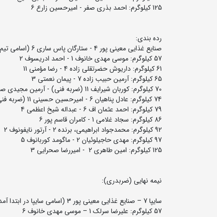
125 کیلوگرم: احمد بذری صفر - امیرحسین زارع 6
رده بندی:
صنایع غذایی معینی پور 4 - ستارگان پاس ساری 6 (اسامی تیم معینی پور در ابتدا آمده است)
57 کیلوگرم: موسی مهدی خانوف 1 - احمد ادریسوف 2
61 کیلوگرم: داریوش حضرتقلی زاده 4 - رضا مؤمنی 11
65 کیلوگرم: آرمین حبیب زاده 7 - پیمان نعمتی 3
70 کیلوگرم: کوربان شیرایف 11 (ضربه فنی) - آرمین مجیدی صفر
74 کیلوگرم: عادل پناهیان 6 - امیرحسین حسینی 11 (ضربه فنی)
79 کیلوگرم: احمد عثمان اف 6 - عبداله شیخ اعظمی 4
86 کیلوگرم: سجاد غلامی 1 - کامران قاسم پور 6
92 کیلوگرم: محمدجواد ابراهیمی، برنده 2 - آرتور نایفونوف 2
97 کیلوگرم: مهدی حاجیلوئیان 2 - ماگومد کوربانوف 5
125 کیلوگرم: امین طاهری 2 - امیررضا صحرایی 3
نیمه نهایی (ضربدری):
سایپا 7 – صنایع غذایی معینی پور 3 (اسامی سایپا در ابتدا آمده است)
57 کیلوگرم: علیرضا سرلک 1 – موسی مهدی خانوف 6