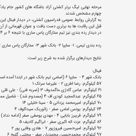
چهارم مشخص شدند.
قبل این رقابت ها به برتری دست یافت و عنوان قهرمانی از آن
در دیدار رده بندی نیز تیم ستارگان پاس ساری با نتیجه 6 بر 4 از سد تیم صنایع غذایی معینی پور گذشت و بعنوان سوم رسید.
رده بندی تیمی: 1- سایپا 2- بانک شهر 3- ستارگان پاس ساری 4- صنایع غذایی معینی پور
نتایج دیدارهای برگزار شده به شرح زیر است:
فینال:
بانک شهر 4 - سایپا 6 (اسامی تیم بانک شهر در ابتدا آمده است)
57 کیلوگرم: رضا اطری 2 - علیرضا سرلک 1
61 کیلوگرم: عباس گادژی ماگمدوف 3 (ضربه فنی) - علی قلی زادگان صفر
65 کیلوگرم: عبدالمجید کودی اف 4 (مصدوم شد) - شامیل ممدوف، برنده 4
70 کیلوگرم: امیرمحمد یزدانی 5 - سینا خلیلی 14
74 کیلوگرم: یونس امامی صفر - زائوربک سیداکوف 4
79 کیلوگرم: فریبرز بابایی 4 - مهدی یوسفی صفر (ادامه نداد)
86 کیلوگرم: عزت اله اکبری صفر - ابراگیم کادیف 5
92 کیلوگرم: امیرحسین فیروزپور 7 - هادی وفایی پور 2
97 کیلوگرم: محمدحسین محمدیان صفر - مجتبی گلیج 6