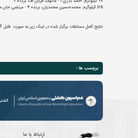
97 کیلوگرم: احمد بذری 1 - ماگومد قربان اف، برنده 2
125 کیلوگرم: محمدحسین محمدیان، برنده 4 - مرتضی جان محمدزاده 4
نتایج کامل مسابقات برگزار شده در لینک زیر به صورت فایل PDF قابل دریافت است:
برچسب ها :
کشت
ارتباط با ما