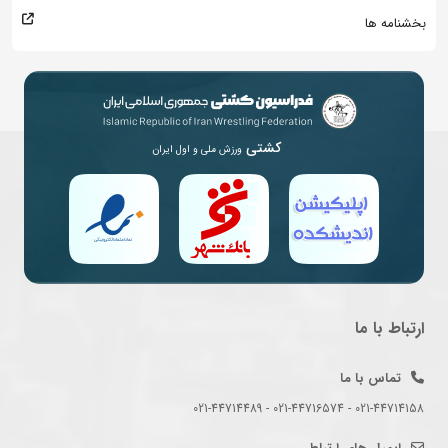
بخشنامه ها
کشتی
ورزش ملی و اول ایران
ارتباط با ما
تماس با ما
021-44714158 - 021-44716574 - 021-44714489