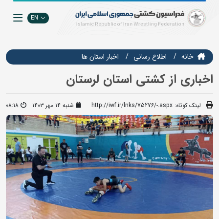
EN
خانه
اطلاع رسانی
اخبار استان ها
اخباری از کشتی استان لرستان
لینک کوتاه:
http://iwf.ir/lnks/75276/-.aspx
شنبه ۱۴ مهر ۱۴۰۳
08:18