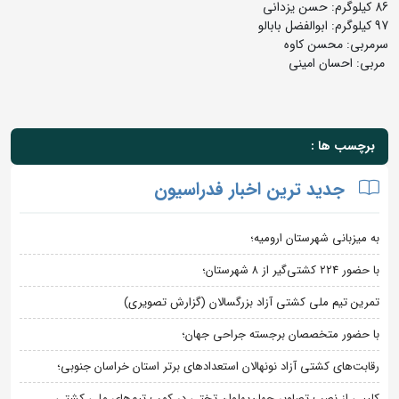
86 کیلوگرم: حسن یزدانی
97 کیلوگرم: ابوالفضل بابالو
سرمربی: محسن کاوه
مربی: احسان امینی
برچسب ها :
جدید ترین اخبار فدراسیون
به میزبانی شهرستان ارومیه؛
با حضور ۲۲۴ کشتی‌گیر از ۸ شهرستان؛
تمرین تیم ملی کشتی آزاد بزرگسالان (گزارش تصویری)
با حضور متخصصان برجسته جراحی جهان؛
رقابت‌های کشتی آزاد نونهالان استعدادهای برتر استان خراسان جنوبی؛
کلیپی از نصب تصاویر جهان‌پهلوان تختی در کمپ تیم‌های ملی کشتی