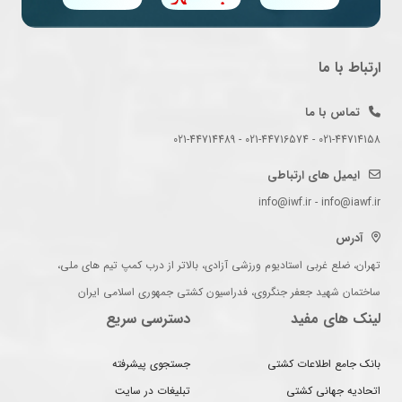
ارتباط با ما
تماس با ما
021-44714158 - 021-44716574 - 021-44714489
ایمیل های ارتباطی
info@iwf.ir - info@iawf.ir
آدرس
تهران، ضلع غربی استادیوم ورزشی آزادی، بالاتر از درب کمپ تیم های ملی،
ساختمان شهید جعفر جنگروی، فدراسیون کشتی جمهوری اسلامی ایران
لینک های مفید
دسترسی سریع
بانک جامع اطلاعات کشتی
جستجوی پیشرفته
اتحادیه جهانی کشتی
تبلیغات در سایت