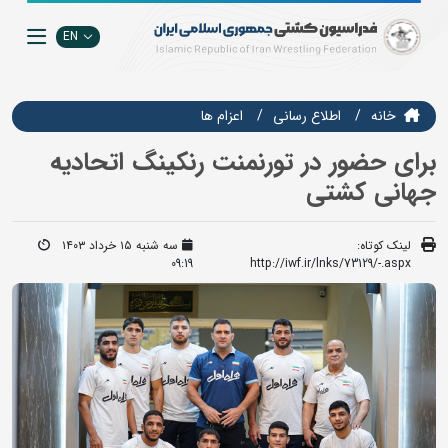
EN
خانه
اطلاع رسانی
اعزام ها
برای حضور در تورنمنت رنکینگ اتحادیه
جهانی کشتی
لینک کوتاه:
سه شنبه ۱۵ خرداد ۱۴۰۳
09:19
http://iwf.ir/lnks/73129/-.aspx