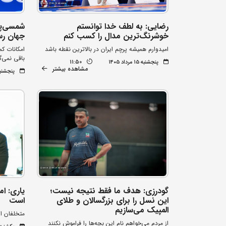
رضایی: به لطف خدا توانستم
شمسی‌پو
خوشرنگ‌ترین مدال را کسب کنم
جهان رس
امیدوارم همیشه پرچم ایران در بالاترین نقطه باشد
امکانات کم
باقی نمی‌گ
پنجشنبه ۱۵ مرداد ۱۴۰۵
11:50
مشاهده بیشتر
پنجشنبه ۱۵ مرداد 
گودرزی: هدف ما فقط نتیجه نیست؛
یاری: ام
این نسل را برای بزرگسالان و طلای
است
المپیک می‌سازیم
متخلفان ا
از مردم می‌خواهم نام این بچه‌ها را فراموش نکنند