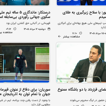
ر: با سلاح زیرگیری به طلای
درستکار: ماندگاری ۵ ساله تیم
یدم
سکوی جهانی رکوردی بی‌سابقه ا
پ تیم‌های ملی هیچ بهانه‌ای برای کم‌کاری
قهرمانی در آلبانی حق کشتی ایران بود
ذارد
دوشنبه ۱۲ مرداد ۱۴۰۵
09:12
مشاهده بی
۱۴۰۵
11:10
مشاهده بیشتر
ضای قرارداد با دو باشگاه ممنوع
سوریان: برای دفاع از عنوان قهرما
جهان با تمام توان به آذربایجان م
ز حضور در لیگ محروم می‌شوند
با وجود از دست رفتن چند برنامه، تیم در شر
مطلوبی قرار دارد