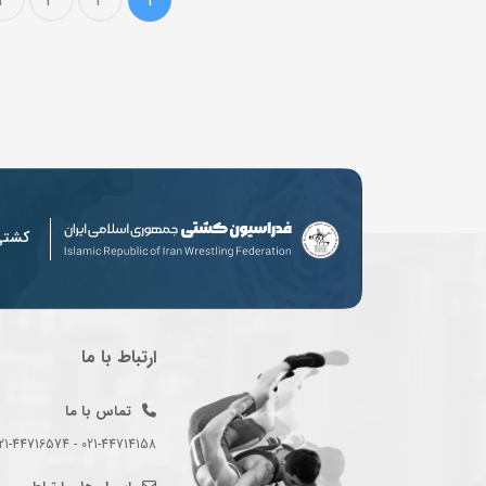
4
3
2
1
کشت
ارتباط با ما
تماس با ما
021-44714158 - 021-44716574 - 021-44714489