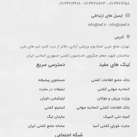
021-44714158 - 021-44716574 - 021-44714489
ایمیل های ارتباطی
info@iwf.ir - info@iawf.ir
آدرس
تهران، ضلع غربی استادیوم ورزشی آزادی، بالاتر از درب کمپ تیم های ملی،
ساختمان شهید جعفر جنگروی، فدراسیون کشتی جمهوری اسلامی ایران
لینک های مفید
دسترسی سریع
بانک جامع اطلاعات کشتی
جستجوی پیشرفته
اتحادیه جهانی کشتی
تبلیغات در سایت
وزارت ورزش و جوانان
اپلیکیشن داوران
بانک اطلاعات کشتی اتحادیه جهانی
انستیتو کشتی
کمیته ملی المپیک
سازمان لیگ
سایت شورای کشتی آسیا
سامانه جامع کشتی ایران
شبکه اجتماعی