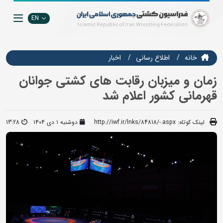
EN
خانه
اطلاع رسانی
اخبار
زمان و میزبان رقابت های کشتی جوانان
قهرمانی کشور اعلام شد
لینک کوتاه:
http://iwf.ir/lnks/84818/-.aspx
دوشنبه ۱ دی ۱۴۰۴
13:28