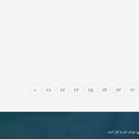
>
28
27
26
25
24
23
22
ی
ورزش ملی و اول ایران