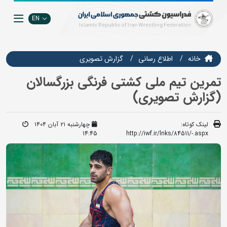
EN
خانه
اطلاع رسانی
گزارش تصويري
تمرین تیم ملی کشتی فرنگی بزرگسالان
(گزارش تصویری)
لینک کوتاه:
چهارشنبه ۲۱ آبان ۱۴۰۴
14:45
http://iwf.ir/lnks/84511/-.aspx